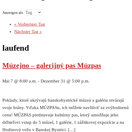
Anzeigen als
«
Vorheriger Tag
Nächster Tag
»
laufend
Múzejno – galerijný pas Múzpas
Mai 7 @ 8:00 a.m.
-
Dezember 31 @ 5:00 p.m.
Poklady, ktoré ukrývajú banskobystrické múzeá a galéria otvárajú
svoje brány. Vďaka MÚZPASu, ich môžete navštíviť za zvýhodnenú
cenu! MÚZPAS predstavuje kultúrny pas, ktorý umožňuje jeho
držiteľovi vstup do 5 múzeí, 1 galérie, 1 zážitkovej expozície a na
Hodinovú vežu v Banskej Bystrici. […]