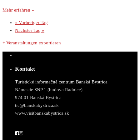
Mehr erfahren »
«
Vorheriger Tag
Nächster Tag
»
+ Veranstaltungen exportieren
Kontakt
Turistické informačné centrum Banská Bystrica
Námestie SNP 1 (budova Radnice)
974 01 Banská Bystrica
tic@banskabystrica.sk
www.visitbanskabystrica.sk