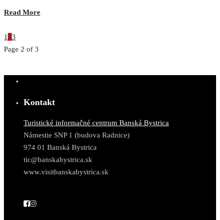
Read More
1
2
3
Page 2 of 3
Kontakt
Turistické informačné centrum Banská Bystrica
Námestie SNP 1 (budova Radnice)
974 01 Banská Bystrica
tic@banskabystrica.sk
www.visitbanskabystrica.sk