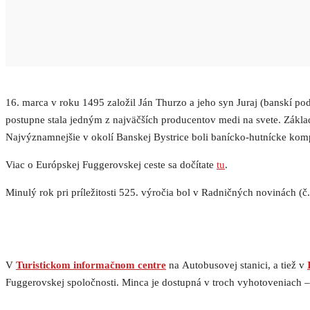
16. marca v roku 1495 založil Ján Thurzo a jeho syn Juraj (banskí 
postupne stala jedným z najväčších producentov medi na svete. Zákl
Najvýznamnejšie v okolí Banskej Bystrice boli banícko-hutnícke komp
Viac o Európskej Fuggerovskej ceste sa dočítate
tu
.
Minulý rok pri príležitosti 525. výročia bol v Radničných novinách (
V
Turistickom informačnom centre
na Autobusovej stanici, a tiež v
Fuggerovskej spoločnosti. Minca je dostupná v troch vyhotoveniach – 