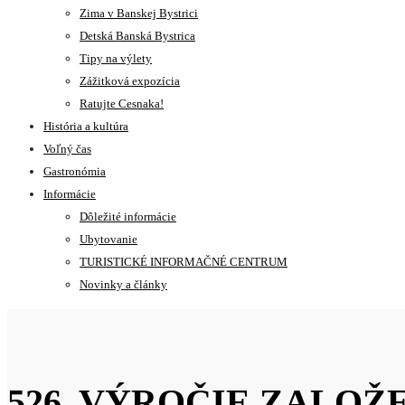
Zima v Banskej Bystrici
Detská Banská Bystrica
Tipy na výlety
Zážitková expozícia
Ratujte Cesnaka!
História a kultúra
Voľný čas
Gastronómia
Informácie
Dôležité informácie
Ubytovanie
TURISTICKÉ INFORMAČNÉ CENTRUM
Novinky a články
526. VÝROČIE ZALO