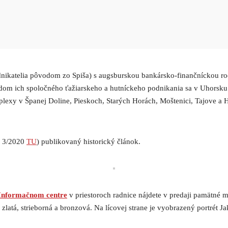
podnikatelia pôvodom zo Spiša) s augsburskou bankársko-finančníckou 
adom ich spoločného ťažiarskeho a hutníckeho podnikania sa v Uhorsku
lexy v Španej Doline, Pieskoch, Starých Horách, Moštenici, Tajove a 
č. 3/2020
TU
) publikovaný historický článok.
Informačnom centre
v priestoroch radnice nájdete v predaji pamätné 
zlatá, strieborná a bronzová. Na lícovej strane je vyobrazený portrét 