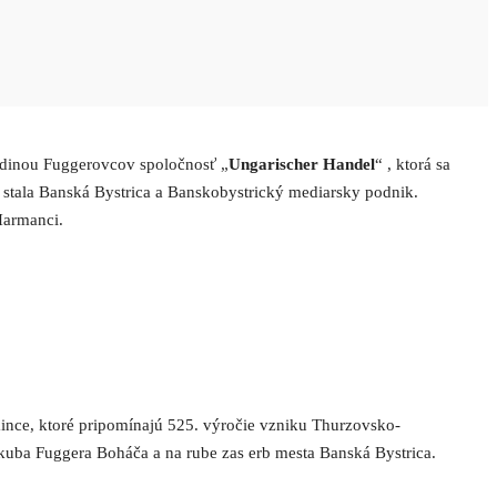
rodinou Fuggerovcov spoločnosť „
Ungarischer Handel
“ , ktorá sa
 stala Banská Bystrica a Banskobystrický mediarsky podnik.
Harmanci.
mince, ktoré pripomínajú 525. výročie vzniku Thurzovsko-
Jakuba Fuggera Boháča a na rube zas erb mesta Banská Bystrica.