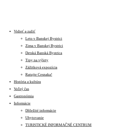
Vidieť a zažiť
Leto v Banskej Bystrici
Zima v Banskej Bystrici
Detská Banská Bystrica
Tipy na výlety
Zážitková expozícia
Ratujte Cesnaka!
História a kultúra
Voľný čas
Gastronómia
Informácie
Dôležité informácie
Ubytovanie
TURISTICKÉ INFORMAČNÉ CENTRUM