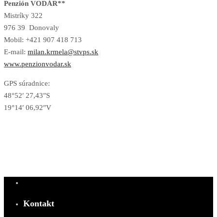
Penzión VODÁR**
Mistríky 322
976 39 Donovaly
Mobil: +421 907 418 713
E-mail:
milan.krmela@stvps.sk
www.penzionvodar.sk
GPS súradnice:
48°52′ 27,43″S
19°14′ 06,92″V
Kontakt