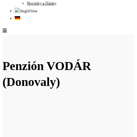
Novinky a články
Penzión VODÁR
(Donovaly)