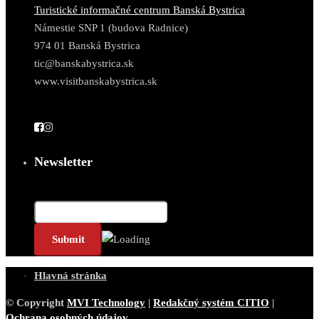
Turistické informačné centrum Banská Bystrica
Námestie SNP 1 (budova Radnice)
974 01 Banská Bystrica
tic@banskabystrica.sk
www.visitbanskabystrica.sk
Newsletter
Email*
Hlavná stránka
© Copyright
MVI Technology
|
Redakčný systém CITIO
|
Ochrana osobných údajov