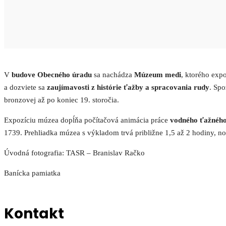
V
budove Obecného úradu
sa nachádza
Múzeum medi
, ktorého expo
a dozviete sa
zaujímavosti z histórie ťažby a spracovania rudy
. Spo
bronzovej až po koniec 19. storočia.
Expozíciu múzea dopĺňa počítačová animácia práce
vodného ťažného
1739. Prehliadka múzea s výkladom trvá približne 1,5 až 2 hodiny, n
Úvodná fotografia: TASR – Branislav Račko
Banícka pamiatka
Kontakt