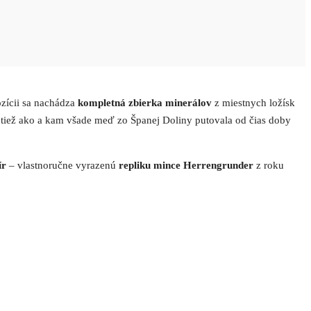
ozícii sa nachádza
kompletná zbierka minerálov
z miestnych ložísk
a tiež ako a kam všade meď zo Španej Doliny putovala od čias doby
ír
– vlastnoručne vyrazenú
repliku mince Herrengrunder
z roku