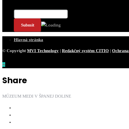
Email*
Hlavná stránka
© Copyright
MVI Technology
|
Redakčný systém CITIO
|
Ochrana
Share
MÚZEUM MEDI V ŠPANEJ DOLINE