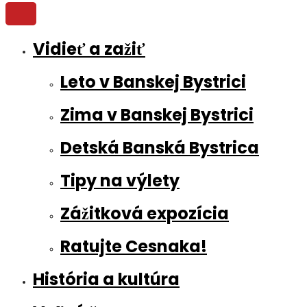
Vidieť a zažiť
Leto v Banskej Bystrici
Zima v Banskej Bystrici
Detská Banská Bystrica
Tipy na výlety
Zážitková expozícia
Ratujte Cesnaka!
História a kultúra