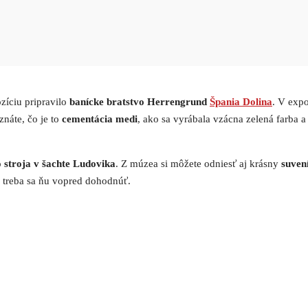
zíciu pripravilo
banícke bratstvo Herrengrund
Špania Dolina
. V exp
znáte, čo je to
cementácia medi
, ako sa vyrábala vzácna zelená farba 
 stroja v šachte Ludovika
. Z múzea si môžete odniesť aj krásny
suven
o treba sa ňu vopred dohodnúť.