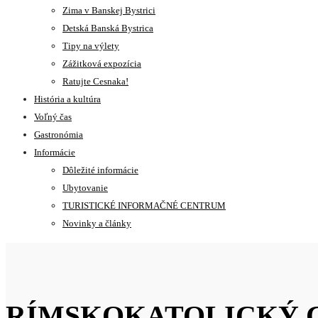
Zima v Banskej Bystrici
Detská Banská Bystrica
Tipy na výlety
Zážitková expozícia
Ratujte Cesnaka!
História a kultúra
Voľný čas
Gastronómia
Informácie
Dôležité informácie
Ubytovanie
TURISTICKÉ INFORMAČNÉ CENTRUM
Novinky a články
RÍMSKOKATOLICKÝ 