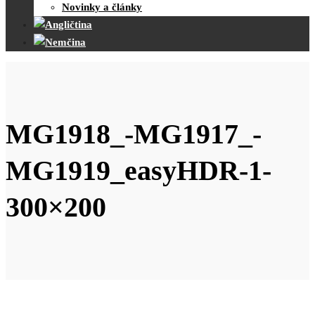
Novinky a články
MG1918_-MG1917_-
MG1919_easyHDR-1-
300×200