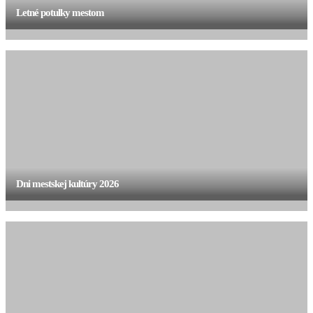
Letné potulky mestom
Dni mestskej kultúry 2026