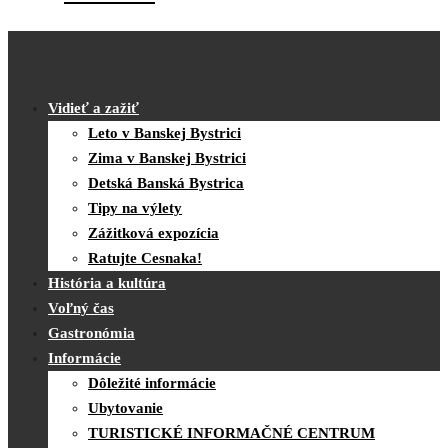
Vidieť a zažiť
Leto v Banskej Bystrici
Zima v Banskej Bystrici
Detská Banská Bystrica
Tipy na výlety
Zážitková expozícia
Ratujte Cesnaka!
História a kultúra
Voľný čas
Gastronómia
Informácie
Dôležité informácie
Ubytovanie
TURISTICKÉ INFORMAČNÉ CENTRUM