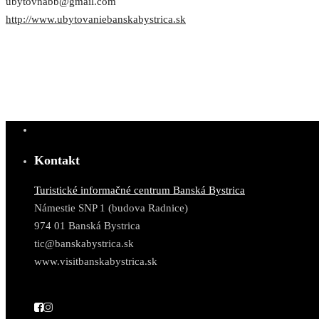
ubytovnabb@gmail.com
http://www.ubytovaniebanskabystrica.sk
Kontakt
Turistické informačné centrum Banská Bystrica
Námestie SNP 1 (budova Radnice)
974 01 Banská Bystrica
tic@banskabystrica.sk
www.visitbanskabystrica.sk