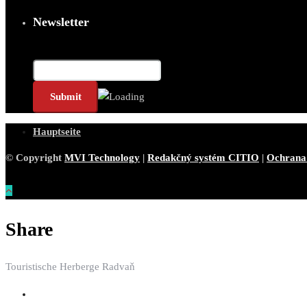
Newsletter
E-Mail*
Hauptseite
© Copyright
MVI Technology
|
Redakčný systém CITIO
|
Ochrana
Share
Touristische Herberge Radvaň