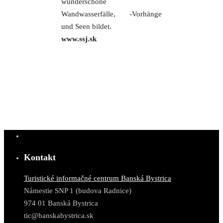
wunderschöne
Wandwasserfälle, -Vorhänge
und Seen bildet.
www.ssj.sk
Kontakt
Turistické informačné centrum Banská Bystrica
Námestie SNP 1 (budova Radnice)
974 01 Banská Bystrica
tic@banskabystrica.sk