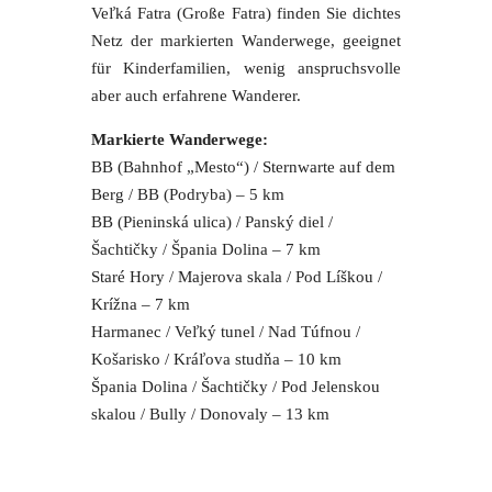
Veľká Fatra (Große Fatra) finden Sie dichtes
Netz der markierten Wanderwege, geeignet
für Kinderfamilien, wenig anspruchsvolle
aber auch erfahrene Wanderer.
Markierte Wanderwege:
BB (Bahnhof „Mesto“) / Sternwarte auf dem
Berg / BB (Podryba) – 5 km
BB (Pieninská ulica) / Panský diel /
Šachtičky / Špania Dolina – 7 km
Staré Hory / Majerova skala / Pod Líškou /
Krížna – 7 km
Harmanec / Veľký tunel / Nad Túfnou /
Košarisko / Kráľova studňa – 10 km
Špania Dolina / Šachtičky / Pod Jelenskou
skalou / Bully / Donovaly – 13 km