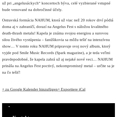
už pri „angelusáckych“ koncertoch býva, celé vyzbierané vstupné
bude venované na dobročinné účely.
Ostravská formácia NAHUM, ktorá už viac než 20 rokov drví pódiá
doma aj v zahraničí, dorazí na Angelus Fest s náložou kvalitného
death-thrash metalu! Kapela je známa svojou energiou a surovou
silou živého vystúpenia – fanúšikovia sa môžu tešiť na intenzívnu
show… V tomto roku NAHUM pripravuje svoj nový album, ktorý
vyjde pod Smile Music Records (Spark magazine), a je teda veľmi
pravdepodobné, že kapela zahrá už aj nejaké nové veci… NAHUM
prináša na Angelus Fest poctivý, nekompromisný metal – určite sa je
na čo tešiť!
+ zu Google Kalender hinzufügen
+ Exportiere iCal