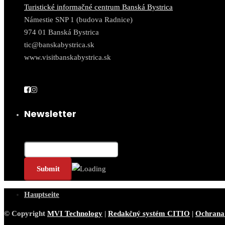
Turistické informačné centrum Banská Bystrica
Námestie SNP 1 (budova Radnice)
974 01 Banská Bystrica
tic@banskabystrica.sk
www.visitbanskabystrica.sk
Newsletter
E-Mail*
Hauptseite
© Copyright
MVI Technology
|
Redakčný systém CITIO
|
Ochrana