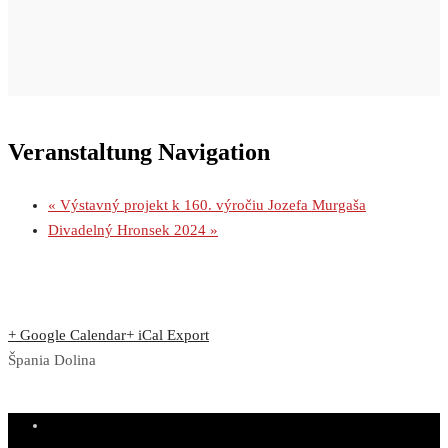
Veranstaltung Navigation
«
Výstavný projekt k 160. výročiu Jozefa Murgaša
Divadelný Hronsek 2024
»
+ Google Calendar
+ iCal Export
Špania Dolina