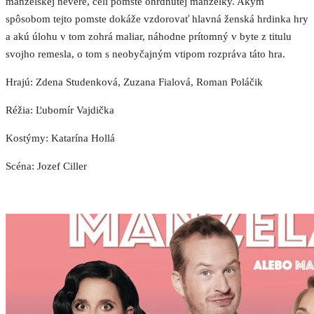
manželskej nevere, čelí pomste ohrdnutej manželky. Akým
spôsobom tejto pomste dokáže vzdorovať hlavná ženská hrdinka hry
a akú úlohu v tom zohrá maliar, náhodne prítomný v byte z titulu
svojho remesla, o tom s neobyčajným vtipom rozpráva táto hra.
Hrajú: Zdena Studenková, Zuzana Fialová, Roman Poláčik
Réžia: Ľubomír Vajdička
Kostýmy: Katarína Hollá
Scéna: Jozef Ciller