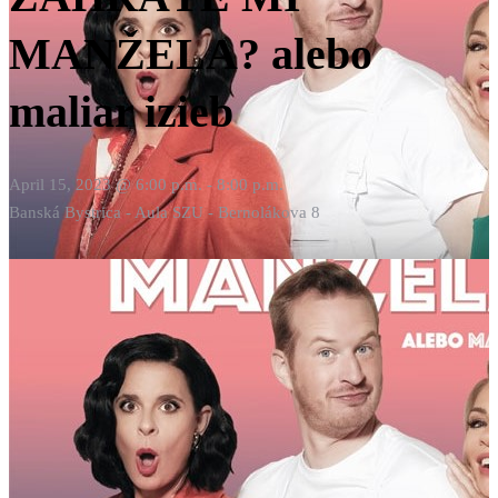
MANŽELA? alebo
maliar izieb
April 15, 2023 @ 6:00 p.m.
-
8:00 p.m.
Banská Bystrica - Aula SZU - Bernolákova 8