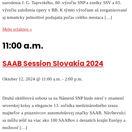
narodenia J. G. Tajovského, 80. výročiu SNP a znelky SSV a 65.
výročiu založenia opery v BB. K týmto výročiam sú zorganizované
aj tematicky jednotlivé podujatia počas celého mesiaca […]
Mehr erfahren »
11:00 a.m.
SAAB Session Slovakia 2024
Oktober 12, 2024 @ 11:00 a.m.
-
2:00 p.m.
Druhá októbrová sobota sa na Námestí SNP bude niesť v znamení
severskej krásy a elegancie 13. ročníka medzinárodného zrazu
majiteľov a priaznivcov automobilovej značky SAAB. Návštevníci
sa môžu tešiť na viac ako 100 SAABov z desiatich krajín Európy a
možnosť […]