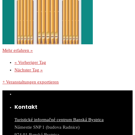
Mehr erfahren »
«
Vorheriger Tag
Nächster Tag
»
+ Veranstaltungen exportieren
Kontakt
Turistické informačné centrum Banská Bystrica
Námestie SNP 1 (budova Radnice)
974 01 Banská Bystrica