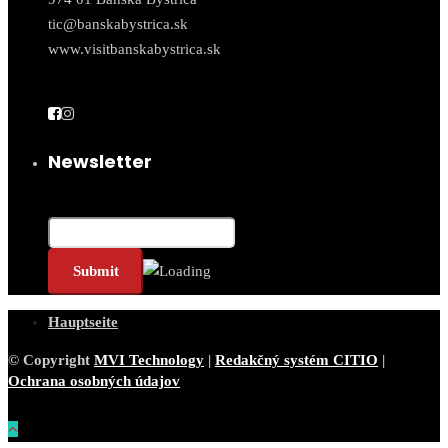
tic@banskabystrica.sk
www.visitbanskabystrica.sk
Newsletter
E-Mail*
Hauptseite
© Copyright
MVI Technology
|
Redakčný systém CITIO
|
Ochrana osobných údajov