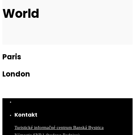
World
Paris
London
Kontakt
Turistické informačné centrum Banská Bystrica
Námestie SNP 1 (budova Radnice)