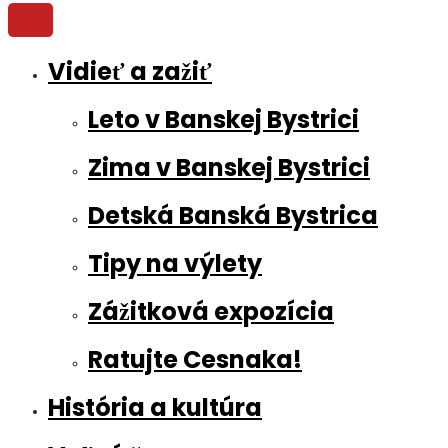
Vidieť a zažiť
Leto v Banskej Bystrici
Zima v Banskej Bystrici
Detská Banská Bystrica
Tipy na výlety
Zážitková expozícia
Ratujte Cesnaka!
História a kultúra