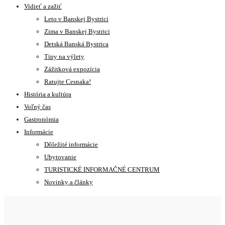
Vidieť a zažiť
Leto v Banskej Bystrici
Zima v Banskej Bystrici
Detská Banská Bystrica
Tipy na výlety
Zážitková expozícia
Ratujte Cesnaka!
História a kultúra
Voľný čas
Gastronómia
Informácie
Dôležité informácie
Ubytovanie
TURISTICKÉ INFORMAČNÉ CENTRUM
Novinky a články