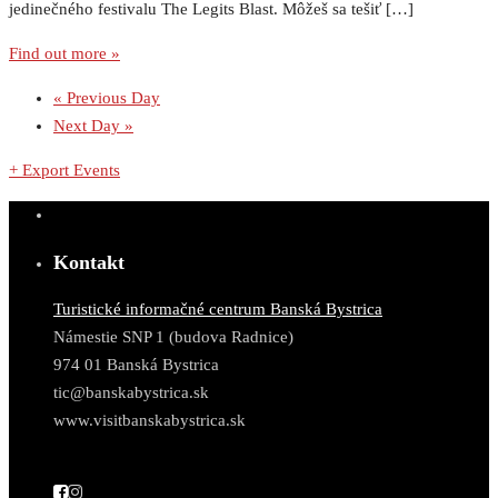
jedinečného festivalu The Legits Blast. Môžeš sa tešiť […]
Find out more »
«
Previous Day
Next Day
»
+ Export Events
Kontakt
Turistické informačné centrum Banská Bystrica
Námestie SNP 1 (budova Radnice)
974 01 Banská Bystrica
tic@banskabystrica.sk
www.visitbanskabystrica.sk