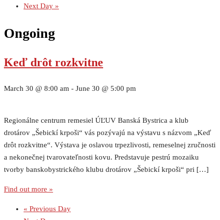
Next Day
»
Ongoing
Keď drôt rozkvitne
March 30 @ 8:00 am
-
June 30 @ 5:00 pm
Regionálne centrum remesiel ÚĽUV Banská Bystrica a klub
drotárov „Šebickí krpoši“ vás pozývajú na výstavu s názvom „Keď
drôt rozkvitne“. Výstava je oslavou trpezlivosti, remeselnej zručnosti
a nekonečnej tvarovateľnosti kovu. Predstavuje pestrú mozaiku
tvorby banskobystrického klubu drotárov „Šebickí krpoši“ pri […]
Find out more »
«
Previous Day