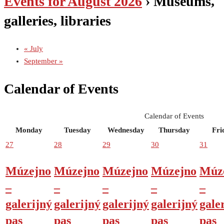
Events for August 2026
› Museums,
galleries, libraries
«
July
September
»
Calendar of Events
Calendar of Events
Monday
Tuesday
Wednesday
Thursday
Fri
27
28
29
30
31
Múzejno
Múzejno
Múzejno
Múzejno
Múz
–
–
–
–
–
galerijný
galerijný
galerijný
galerijný
gale
pas
pas
pas
pas
pas