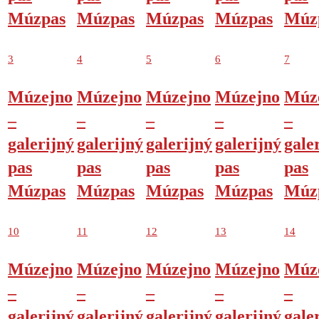
Múzpas
Múzpas
Múzpas
Múzpas
Múz
3
4
5
6
7
Múzejno
Múzejno
Múzejno
Múzejno
Múz
–
–
–
–
–
galerijný
galerijný
galerijný
galerijný
gale
pas
pas
pas
pas
pas
Múzpas
Múzpas
Múzpas
Múzpas
Múz
10
11
12
13
14
Múzejno
Múzejno
Múzejno
Múzejno
Múz
–
–
–
–
–
galerijný
galerijný
galerijný
galerijný
gale