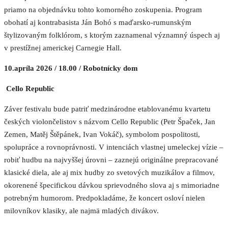
priamo na objednávku tohto komorného zoskupenia. Program
obohatí aj kontrabasista Ján Bohó s maďarsko-rumunským
štylizovaným folklórom, s ktorým zaznamenal významný úspech aj
v prestížnej americkej Carnegie Hall.
10.apríla 2026 / 18.00 / Robotnícky dom
Cello Republic
Záver festivalu bude patriť medzinárodne etablovanému kvartetu
českých violončelistov s názvom Cello Republic (Petr Špaček, Jan
Zemen, Matěj Štěpánek, Ivan Vokáč), symbolom pospolitosti,
spolupráce a rovnoprávnosti. V intenciách vlastnej umeleckej vízie –
robiť hudbu na najvyššej úrovni – zaznejú originálne prepracované
klasické diela, ale aj mix hudby zo svetových muzikálov a filmov,
okorenené špecifickou dávkou sprievodného slova aj s mimoriadne
potrebným humorom. Predpokladáme, že koncert osloví nielen
milovníkov klasiky, ale najmä mladých divákov.