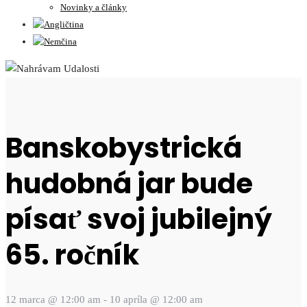
Novinky a články
Banskobystrická
hudobná jar bude
písať svoj jubilejný
65. ročník
12 marca @ 12:00 am
-
10 apríla @ 12:00 am