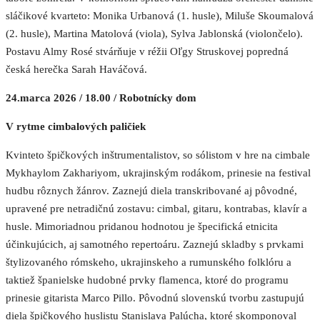
sláčikové kvarteto: Monika Urbanová (1. husle), Miluše Skoumalová
(2. husle), Martina Matolová (viola), Sylva Jablonská (violončelo).
Postavu Almy Rosé stvárňuje v réžii Oľgy Struskovej popredná
česká herečka Sarah Haváčová.
24.marca 2026 / 18.00 / Robotnícky dom
V rytme cimbalových paličiek
Kvinteto špičkových inštrumentalistov, so sólistom v hre na cimbale
Mykhaylom Zakhariyom, ukrajinským rodákom, prinesie na festival
hudbu rôznych žánrov. Zaznejú diela transkribované aj pôvodné,
upravené pre netradičnú zostavu: cimbal, gitaru, kontrabas, klavír a
husle. Mimoriadnou pridanou hodnotou je špecifická etnicita
účinkujúcich, aj samotného repertoáru. Zaznejú skladby s prvkami
štylizovaného rómskeho, ukrajinskeho a rumunského folklóru a
taktiež španielske hudobné prvky flamenca, ktoré do programu
prinesie gitarista Marco Pillo. Pôvodnú slovenskú tvorbu zastupujú
diela špičkového huslistu Stanislava Palúcha, ktoré skomponoval