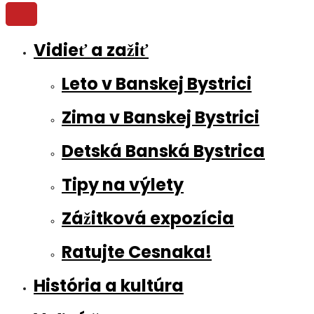
Vidieť a zažiť
Leto v Banskej Bystrici
Zima v Banskej Bystrici
Detská Banská Bystrica
Tipy na výlety
Zážitková expozícia
Ratujte Cesnaka!
História a kultúra