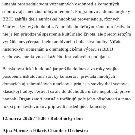
umenia prostredníctvom významných osobností a komorných
súborov aj s medzinárodným renomé. Programovo a dramaturgicky
BBHJ zahŕňa diela európskej hudobnej proveniencie, rôznych
žánrov a štýlových období. Neprehliadnuteľným zámerom festivalu
nie je len prirodzené spestrenie kultúrneho života, ale predovšetkým
využitie nevyčerpateľného archívneho bohatstva hudby. Vďaka
historickým obmenám a dramaturgickému výberu si BBHJ
zachováva atraktívnosť každého festivalového podujatia.
Banskobystrická hudobná jar prežila dodnes a za roky svojho
pôsobenia uskutočnila stovky koncertov, privítala mnohých
domácich aj zahraničných umelcov a priniesla stovky diel svetovej
klasickej hudby. Festival sa ale do dôchodku určite nepoberá, práve
naopak. Organizátori neustále rozširujú pole jeho pôsobnosti a tento
rok si pre návštevníkov pripravili nasledujúce koncerty
12.marca 2026 / 18.00 / Robotnícky dom
Ajna Marosz a Hilaris Chamber Orchestra