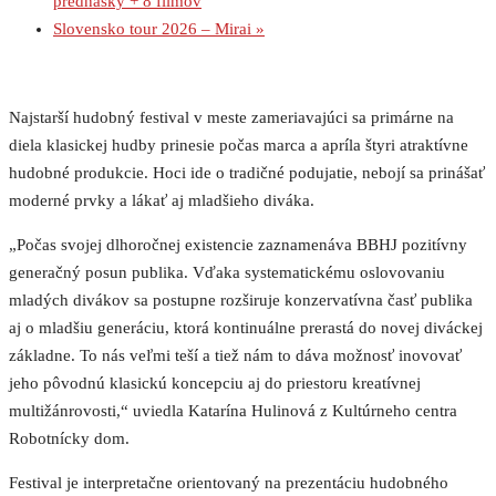
prednášky + 8 filmov
Slovensko tour 2026 – Mirai
»
Najstarší hudobný festival v meste zameriavajúci sa primárne na
diela klasickej hudby prinesie počas marca a apríla štyri atraktívne
hudobné produkcie. Hoci ide o tradičné podujatie, nebojí sa prinášať
moderné prvky a lákať aj mladšieho diváka.
„Počas svojej dlhoročnej existencie zaznamenáva BBHJ pozitívny
generačný posun publika. Vďaka systematickému oslovovaniu
mladých divákov sa postupne rozširuje konzervatívna časť publika
aj o mladšiu generáciu, ktorá kontinuálne prerastá do novej diváckej
základne. To nás veľmi teší a tiež nám to dáva možnosť inovovať
jeho pôvodnú klasickú koncepciu aj do priestoru kreatívnej
multižánrovosti,“ uviedla Katarína Hulinová z Kultúrneho centra
Robotnícky dom.
Festival je interpretačne orientovaný na prezentáciu hudobného