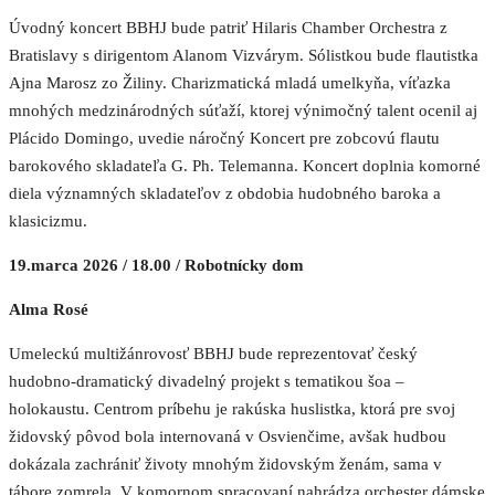
Úvodný koncert BBHJ bude patriť Hilaris Chamber Orchestra z
Bratislavy s dirigentom Alanom Vizvárym. Sólistkou bude flautistka
Ajna Marosz zo Žiliny. Charizmatická mladá umelkyňa, víťazka
mnohých medzinárodných súťaží, ktorej výnimočný talent ocenil aj
Plácido Domingo, uvedie náročný Koncert pre zobcovú flautu
barokového skladateľa G. Ph. Telemanna. Koncert doplnia komorné
diela významných skladateľov z obdobia hudobného baroka a
klasicizmu.
19.marca 2026 / 18.00 / Robotnícky dom
Alma Rosé
Umeleckú multižánrovosť BBHJ bude reprezentovať český
hudobno-dramatický divadelný projekt s tematikou šoa –
holokaustu. Centrom príbehu je rakúska huslistka, ktorá pre svoj
židovský pôvod bola internovaná v Osvienčime, avšak hudbou
dokázala zachrániť životy mnohým židovským ženám, sama v
tábore zomrela. V komornom spracovaní nahrádza orchester dámske