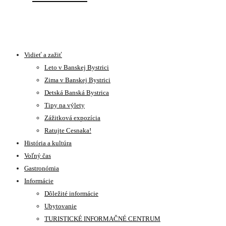
Vidieť a zažiť
Leto v Banskej Bystrici
Zima v Banskej Bystrici
Detská Banská Bystrica
Tipy na výlety
Zážitková expozícia
Ratujte Cesnaka!
História a kultúra
Voľný čas
Gastronómia
Informácie
Dôležité informácie
Ubytovanie
TURISTICKÉ INFORMAČNÉ CENTRUM