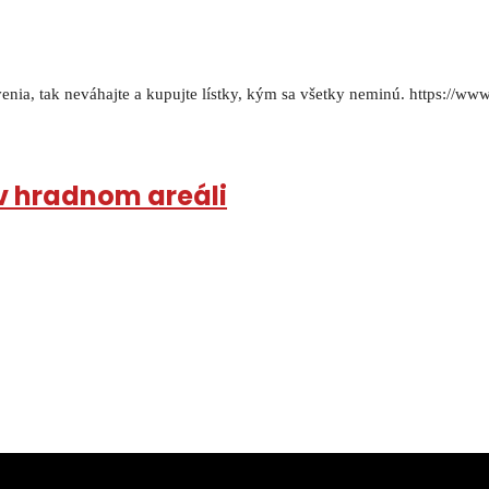
nia, tak neváhajte a kupujte lístky, kým sa všetky neminú. https://w
v hradnom areáli