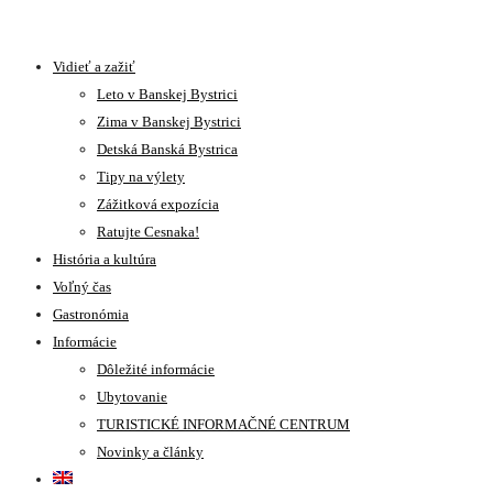
Vidieť a zažiť
Leto v Banskej Bystrici
Zima v Banskej Bystrici
Detská Banská Bystrica
Tipy na výlety
Zážitková expozícia
Ratujte Cesnaka!
História a kultúra
Voľný čas
Gastronómia
Informácie
Dôležité informácie
Ubytovanie
TURISTICKÉ INFORMAČNÉ CENTRUM
Novinky a články