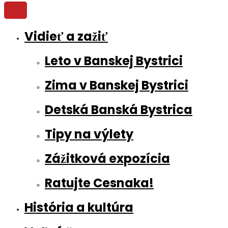
Vidieť a zažiť
Leto v Banskej Bystrici
Zima v Banskej Bystrici
Detská Banská Bystrica
Tipy na výlety
Zážitková expozícia
Ratujte Cesnaka!
História a kultúra