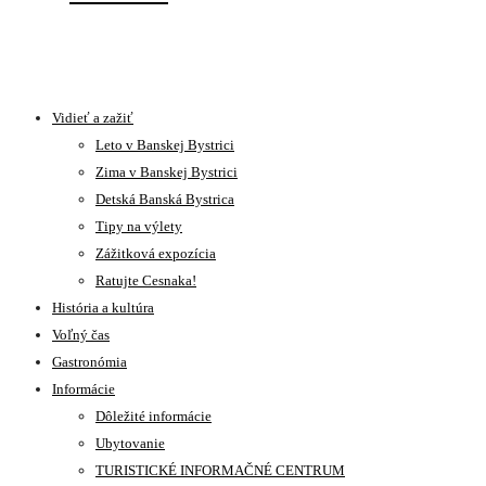
Vidieť a zažiť
Leto v Banskej Bystrici
Zima v Banskej Bystrici
Detská Banská Bystrica
Tipy na výlety
Zážitková expozícia
Ratujte Cesnaka!
História a kultúra
Voľný čas
Gastronómia
Informácie
Dôležité informácie
Ubytovanie
TURISTICKÉ INFORMAČNÉ CENTRUM