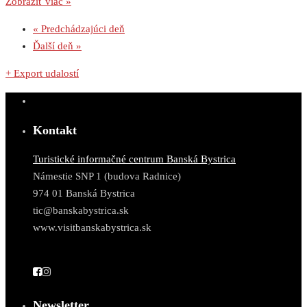
Zobraziť viac »
«
Predchádzajúci deň
Ďalší deň
»
+ Export udalostí
Kontakt
Turistické informačné centrum Banská Bystrica
Námestie SNP 1 (budova Radnice)
974 01 Banská Bystrica
tic@banskabystrica.sk
www.visitbanskabystrica.sk
Newsletter