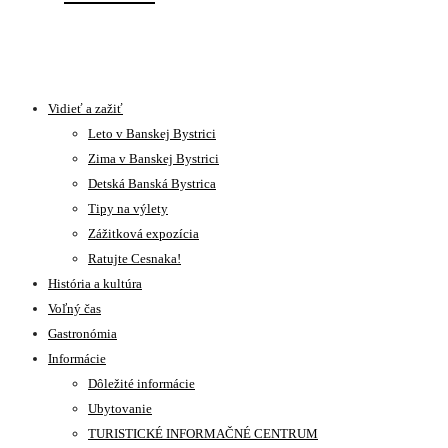
Vidieť a zažiť
Leto v Banskej Bystrici
Zima v Banskej Bystrici
Detská Banská Bystrica
Tipy na výlety
Zážitková expozícia
Ratujte Cesnaka!
História a kultúra
Voľný čas
Gastronómia
Informácie
Dôležité informácie
Ubytovanie
TURISTICKÉ INFORMAČNÉ CENTRUM