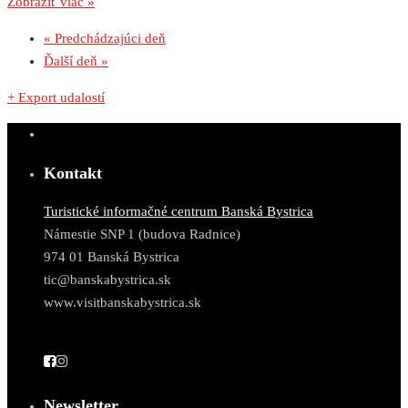
Zobraziť viac »
«
Predchádzajúci deň
Ďalší deň
»
+ Export udalostí
Kontakt
Turistické informačné centrum Banská Bystrica
Námestie SNP 1 (budova Radnice)
974 01 Banská Bystrica
tic@banskabystrica.sk
www.visitbanskabystrica.sk
Newsletter