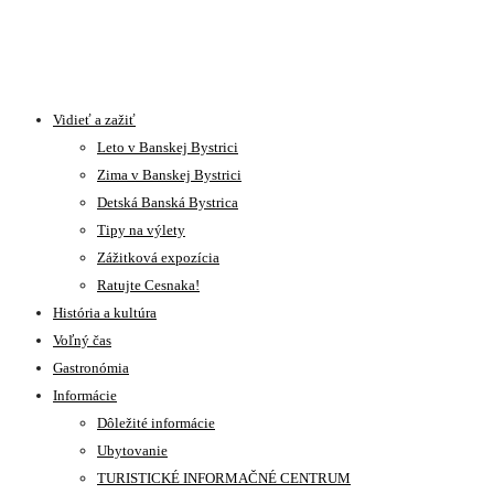
Vidieť a zažiť
Leto v Banskej Bystrici
Zima v Banskej Bystrici
Detská Banská Bystrica
Tipy na výlety
Zážitková expozícia
Ratujte Cesnaka!
História a kultúra
Voľný čas
Gastronómia
Informácie
Dôležité informácie
Ubytovanie
TURISTICKÉ INFORMAČNÉ CENTRUM