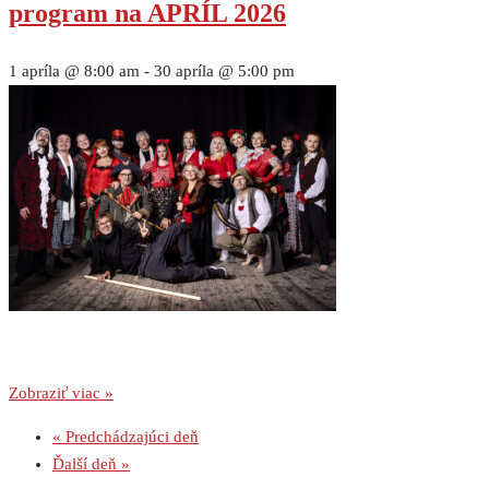
program na APRÍL 2026
1 apríla @ 8:00 am
-
30 apríla @ 5:00 pm
Zobraziť viac »
«
Predchádzajúci deň
Ďalší deň
»