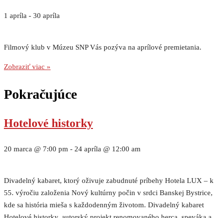
1 apríla
-
30 apríla
Filmový klub v Múzeu SNP Vás pozýva na aprílové premietania.
Zobraziť viac »
Pokračujúce
Hotelové historky
20 marca @ 7:00 pm
-
24 apríla @ 12:00 am
Divadelný kabaret, ktorý oživuje zabudnuté príbehy Hotela LUX – k
55. výročiu založenia Nový kultúrny počin v srdci Banskej Bystrice,
kde sa história mieša s každodenným životom. Divadelný kabaret
Hotelové historky, autorský projekt renomovaného herca, speváka a