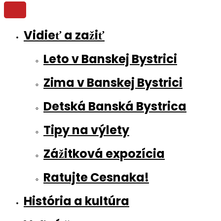
Vidieť a zažiť
Leto v Banskej Bystrici
Zima v Banskej Bystrici
Detská Banská Bystrica
Tipy na výlety
Zážitková expozícia
Ratujte Cesnaka!
História a kultúra