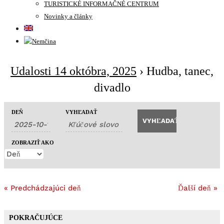
TURISTICKÉ INFORMAČNÉ CENTRUM
Novinky a články
Udalosti 14 októbra, 2025
› Hudba, tanec,
divadlo
Udalosti
Udalosti
DEŇ
VYHĽADAŤ
Udalosť
Hľadať
Search
Navigácie
ZOBRAZIŤ AKO
and
Zobrazení
Views
Navigation
«
Predchádzajúci deň
Ďalší deň
»
POKRAČUJÚCE