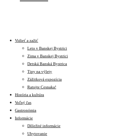
Vidieť a zažiť
Leto v Banskej Bystrici
Zima v Banskej Bystrici
Detská Banská Bystrica
Tipy na výlety
Zážitková expozícia
Ratujte Cesnaka!
História a kultúra
Voľný čas
Gastronómia
Informácie
Dôležité informácie
Ubytovanie