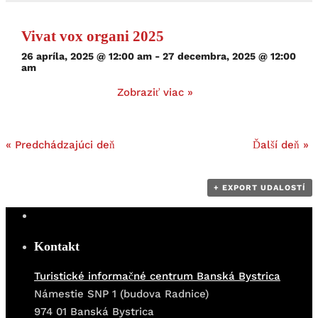
Vivat vox organi 2025
26 apríla, 2025 @ 12:00 am
-
27 decembra, 2025 @ 12:00
am
Zobraziť viac »
«
Predchádzajúci deň
Ďalší deň
»
+ EXPORT UDALOSTÍ
Kontakt
Turistické informačné centrum Banská Bystrica
Námestie SNP 1 (budova Radnice)
974 01 Banská Bystrica