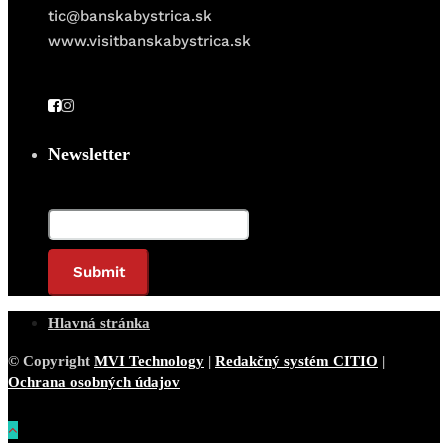
tic@banskabystrica.sk
www.visitbanskabystrica.sk
Newsletter
Email*
Hlavná stránka
© Copyright
MVI Technology
|
Redakčný systém CITIO
|
Ochrana osobných údajov