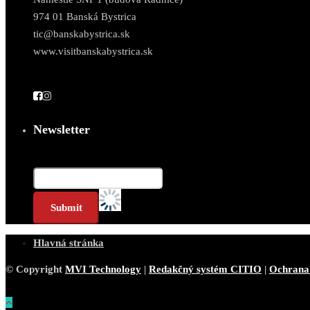
974 01 Banská Bystrica
tic@banskabystrica.sk
www.visitbanskabystrica.sk
Newsletter
Email*
Hlavná stránka
© Copyright
MVI Technology
|
Redakčný systém CITIO
|
Ochrana