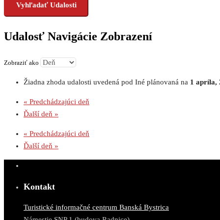
Udalosť Navigácie Zobrazení
Zobraziť ako
Žiadna zhoda udalosti uvedená pod Iné plánovaná na
1 apríla,
«
Predchádzajúci deň
Ďalší deň
»
«
Predchádzajúci deň
Ďalší deň
»
Kontakt
Turistické informačné centrum Banská Bystrica
Námestie SNP 1 (budova Radnice)