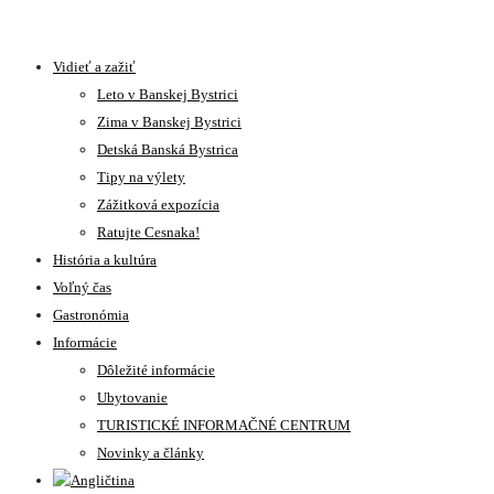
Vidieť a zažiť
Leto v Banskej Bystrici
Zima v Banskej Bystrici
Detská Banská Bystrica
Tipy na výlety
Zážitková expozícia
Ratujte Cesnaka!
História a kultúra
Voľný čas
Gastronómia
Informácie
Dôležité informácie
Ubytovanie
TURISTICKÉ INFORMAČNÉ CENTRUM
Novinky a články