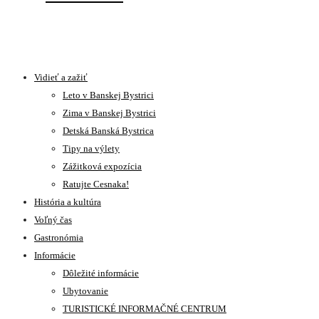
Vidieť a zažiť
Leto v Banskej Bystrici
Zima v Banskej Bystrici
Detská Banská Bystrica
Tipy na výlety
Zážitková expozícia
Ratujte Cesnaka!
História a kultúra
Voľný čas
Gastronómia
Informácie
Dôležité informácie
Ubytovanie
TURISTICKÉ INFORMAČNÉ CENTRUM