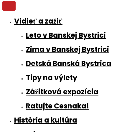
Vidieť a zažiť
Leto v Banskej Bystrici
Zima v Banskej Bystrici
Detská Banská Bystrica
Tipy na výlety
Zážitková expozícia
Ratujte Cesnaka!
História a kultúra