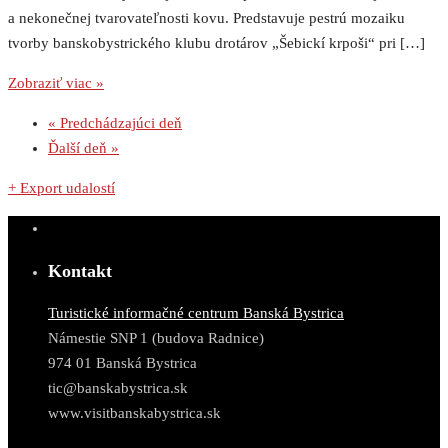
a nekonečnej tvarovateľnosti kovu. Predstavuje pestrú mozaiku
tvorby banskobystrického klubu drotárov „Šebickí krpoši“ pri […]
Zobraziť viac »
«
Predchádzajúci deň
Ďalší deň
»
+ Export udalostí
Kontakt
Turistické informačné centrum Banská Bystrica
Námestie SNP 1 (budova Radnice)
974 01 Banská Bystrica
tic@banskabystrica.sk
www.visitbanskabystrica.sk