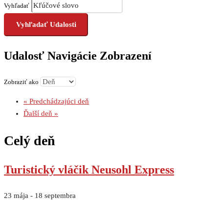
Vyhľadať
Udalosť Navigácie Zobrazení
Zobraziť ako
«
Predchádzajúci deň
Ďalší deň
»
Celý deň
Turistický vláčik Neusohl Express
23 mája
-
18 septembra