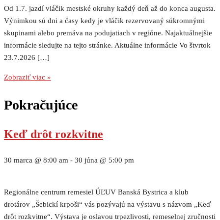
Od 1.7. jazdí vláčik mestské okruhy každý deň až do konca augusta.
Výnimkou sú dni a časy kedy je vláčik rezervovaný súkromnými
skupinami alebo premáva na podujatiach v regióne. Najaktuálnejšie
informácie sledujte na tejto stránke. Aktuálne informácie Vo štvrtok
23.7.2026 […]
Zobraziť viac »
Pokračujúce
Keď drôt rozkvitne
30 marca @ 8:00 am
-
30 júna @ 5:00 pm
Regionálne centrum remesiel ÚĽUV Banská Bystrica a klub
drotárov „Šebickí krpoši“ vás pozývajú na výstavu s názvom „Keď
drôt rozkvitne“. Výstava je oslavou trpezlivosti, remeselnej zručnosti