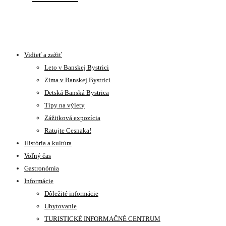
Vidieť a zažiť
Leto v Banskej Bystrici
Zima v Banskej Bystrici
Detská Banská Bystrica
Tipy na výlety
Zážitková expozícia
Ratujte Cesnaka!
História a kultúra
Voľný čas
Gastronómia
Informácie
Dôležité informácie
Ubytovanie
TURISTICKÉ INFORMAČNÉ CENTRUM