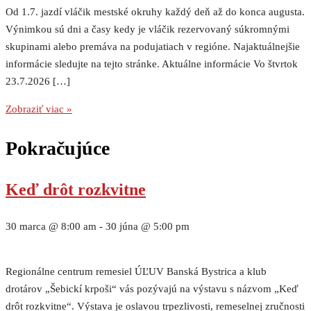
Od 1.7. jazdí vláčik mestské okruhy každý deň až do konca augusta.
Výnimkou sú dni a časy kedy je vláčik rezervovaný súkromnými
skupinami alebo premáva na podujatiach v regióne. Najaktuálnejšie
informácie sledujte na tejto stránke. Aktuálne informácie Vo štvrtok
23.7.2026 […]
Zobraziť viac »
Pokračujúce
Keď drôt rozkvitne
30 marca @ 8:00 am
-
30 júna @ 5:00 pm
Regionálne centrum remesiel ÚĽUV Banská Bystrica a klub
drotárov „Šebickí krpoši“ vás pozývajú na výstavu s názvom „Keď
drôt rozkvitne“. Výstava je oslavou trpezlivosti, remeselnej zručnosti