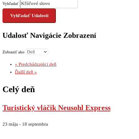
Vyhľadať
Udalosť Navigácie Zobrazení
Zobraziť ako
«
Predchádzajúci deň
Ďalší deň
»
Celý deň
Turistický vláčik Neusohl Express
23 mája
-
18 septembra