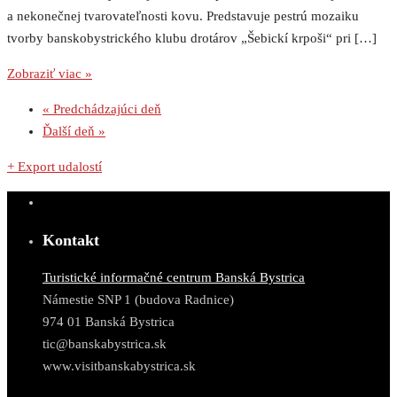
a nekonečnej tvarovateľnosti kovu. Predstavuje pestrú mozaiku
tvorby banskobystrického klubu drotárov „Šebickí krpoši“ pri […]
Zobraziť viac »
«
Predchádzajúci deň
Ďalší deň
»
+ Export udalostí
Kontakt
Turistické informačné centrum Banská Bystrica
Námestie SNP 1 (budova Radnice)
974 01 Banská Bystrica
tic@banskabystrica.sk
www.visitbanskabystrica.sk