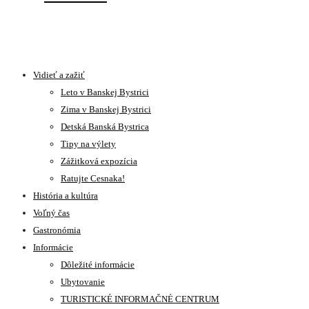
Vidieť a zažiť
Leto v Banskej Bystrici
Zima v Banskej Bystrici
Detská Banská Bystrica
Tipy na výlety
Zážitková expozícia
Ratujte Cesnaka!
História a kultúra
Voľný čas
Gastronómia
Informácie
Dôležité informácie
Ubytovanie
TURISTICKÉ INFORMAČNÉ CENTRUM