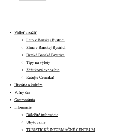
Vidieť a zažiť
Leto v Banskej Bystrici
Zima v Banskej Bystrici
Detská Banská Bystrica
Tipy na výlety
Zážitková expozícia
Ratujte Cesnaka!
História a kultúra
Voľný čas
Gastronómia
Informácie
Dôležité informácie
Ubytovanie
TURISTICKÉ INFORMAČNÉ CENTRUM