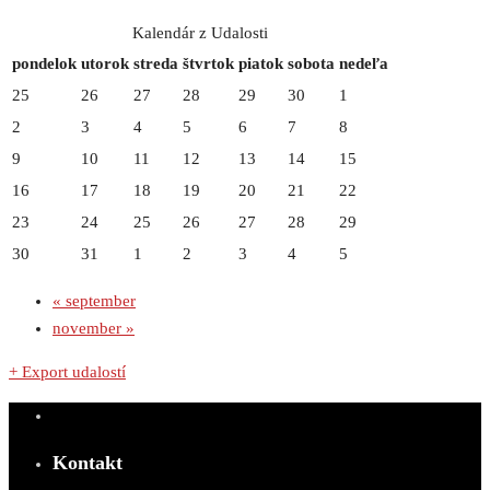
Kalendár z Udalosti
pondelok
utorok
streda
štvrtok
piatok
sobota
nedeľa
25
26
27
28
29
30
1
2
3
4
5
6
7
8
9
10
11
12
13
14
15
16
17
18
19
20
21
22
23
24
25
26
27
28
29
30
31
1
2
3
4
5
«
september
november
»
+ Export udalostí
Kontakt