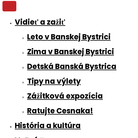
Vidieť a zažiť
Leto v Banskej Bystrici
Zima v Banskej Bystrici
Detská Banská Bystrica
Tipy na výlety
Zážitková expozícia
Ratujte Cesnaka!
História a kultúra