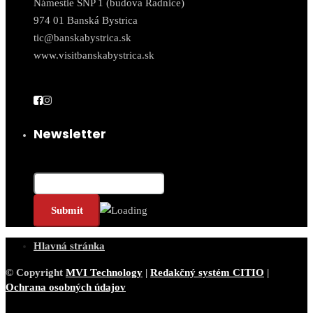
Námestie SNP 1 (budova Radnice)
974 01 Banská Bystrica
tic@banskabystrica.sk
www.visitbanskabystrica.sk
Newsletter
Email*
Hlavná stránka
© Copyright
MVI Technology
|
Redakčný systém CITIO
|
Ochrana osobných údajov