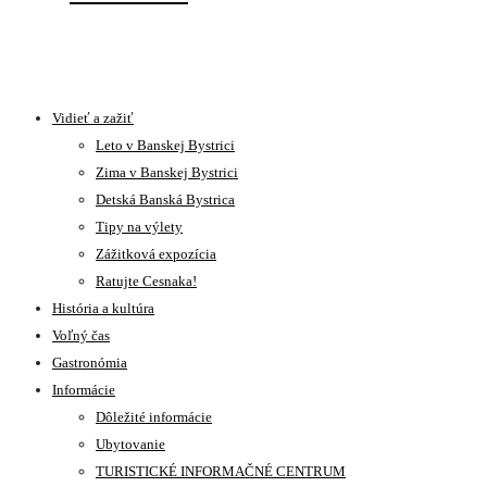
Vidieť a zažiť
Leto v Banskej Bystrici
Zima v Banskej Bystrici
Detská Banská Bystrica
Tipy na výlety
Zážitková expozícia
Ratujte Cesnaka!
História a kultúra
Voľný čas
Gastronómia
Informácie
Dôležité informácie
Ubytovanie
TURISTICKÉ INFORMAČNÉ CENTRUM