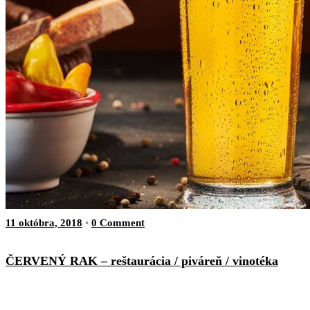
11 októbra, 2018
•
0 Comment
ČERVENÝ RAK – reštaurácia / piváreň / vinotéka