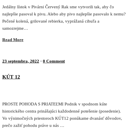
Jedálny lístok v Pivárni Červený Rak sme vytvorili tak, aby čo
najlepšie pasoval k pivu. Alebo aby pivo najlepšie pasovalo k nemu?
Pečené kolená, grilované rebierka, vyprážaná cibuľa a
samozrejme…
Read More
23 septembra, 2022
•
0 Comment
KÚT 12
PROSTE POHODA S PRIATEĽMI Podnik v spodnom kúte
historického centra prinášajúci každodenné potešenie (posedenie).
Vo výnimočných priestoroch KÚT12 ponúkame dvanásť dôvodov,
prečo zažiť pohodu práve u nás …