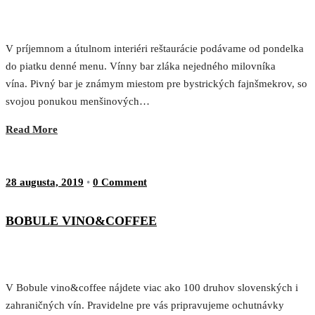
V príjemnom a útulnom interiéri reštaurácie podávame od pondelka
do piatku denné menu. Vínny bar zláka nejedného milovníka
vína. Pivný bar je známym miestom pre bystrických fajnšmekrov, so
svojou ponukou menšinových…
Read More
28 augusta, 2019
•
0 Comment
BOBULE VINO&COFFEE
V Bobule vino&coffee nájdete viac ako 100 druhov slovenských i
zahraničných vín. Pravidelne pre vás pripravujeme ochutnávky