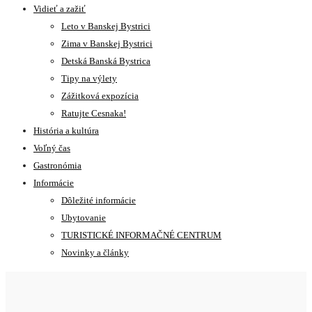
Vidieť a zažiť
Leto v Banskej Bystrici
Zima v Banskej Bystrici
Detská Banská Bystrica
Tipy na výlety
Zážitková expozícia
Ratujte Cesnaka!
História a kultúra
Voľný čas
Gastronómia
Informácie
Dôležité informácie
Ubytovanie
TURISTICKÉ INFORMAČNÉ CENTRUM
Novinky a články