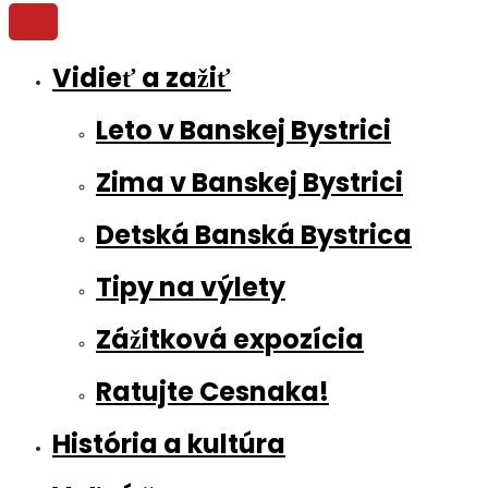
Vidieť a zažiť
Leto v Banskej Bystrici
Zima v Banskej Bystrici
Detská Banská Bystrica
Tipy na výlety
Zážitková expozícia
Ratujte Cesnaka!
História a kultúra