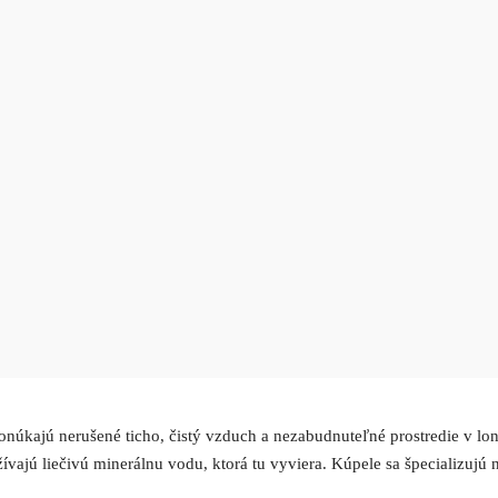
onúkajú nerušené ticho, čistý vzduch a nezabudnuteľné prostredie v lon
vajú liečivú minerálnu vodu, ktorá tu vyviera. Kúpele sa špecializujú