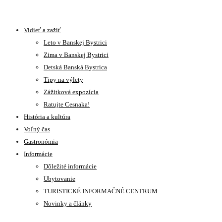
Vidieť a zažiť
Leto v Banskej Bystrici
Zima v Banskej Bystrici
Detská Banská Bystrica
Tipy na výlety
Zážitková expozícia
Ratujte Cesnaka!
História a kultúra
Voľný čas
Gastronómia
Informácie
Dôležité informácie
Ubytovanie
TURISTICKÉ INFORMAČNÉ CENTRUM
Novinky a články