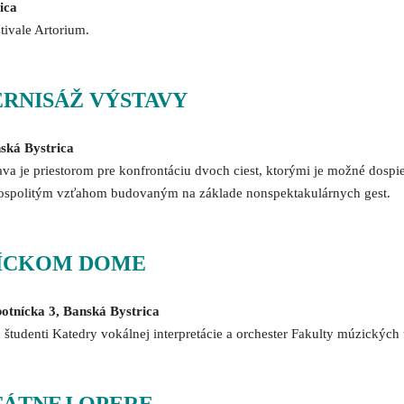
ica
tivale Artorium.
ERNISÁŽ VÝSTAVY
nská Bystrica
ava je priestorom pre konfrontáciu dvoch ciest, ktorými je možné dospi
k pospolitým vzťahom budovaným na základe nonspektakulárnych gest.
ÍCKOM DOME
botnícka 3, Banská Bystrica
 študenti Katedry vokálnej interpretácie a orchester Fakulty múzický