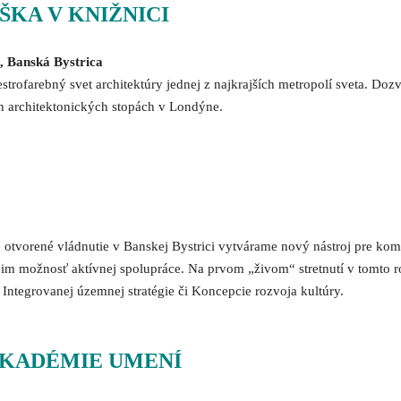
ŠKA V KNIŽNICI
9, Banská Bystrica
trofarebný svet architektúry jednej z najkrajších metropolí sveta. Doz
h architektonických stopách v Londýne.
ne otvorené vládnutie v Banskej Bystrici vytvárame nový nástroj pre k
 im možnosť aktívnej spolupráce. Na prvom „živom“ stretnutí v tomto r
a Integrovanej územnej stratégie či Koncepcie rozvoja kultúry.
AKADÉMIE UMENÍ