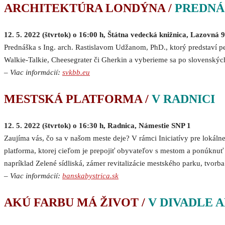
ARCHITEKTÚRA LONDÝNA /
PREDNÁ
12. 5. 2022 (štvrtok) o 16:00 h, Štátna vedecká knižnica, Lazovná 
Prednáška s Ing. arch. Rastislavom Udžanom, PhD., ktorý predstaví pes
Walkie-Talkie, Cheesegrater či Gherkin a vyberieme sa po slovenskýc
–
Viac informácií:
svkbb.eu
MESTSKÁ PLATFORMA /
V RADNICI
12. 5. 2022 (štvrtok) o 16:30 h, Radnica, Námestie SNP 1
Zaujíma vás, čo sa v našom meste deje? V rámci Iniciatívy pre lokál
platforma, ktorej cieľom je prepojiť obyvateľov s mestom a ponúknuť
napríklad Zelené sídliská, zámer revitalizácie mestského parku, tvorb
–
Viac informácií:
banskabystrica.sk
AKÚ FARBU MÁ ŽIVOT /
V DIVADLE 