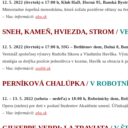
12. 5. 2022 (štvrtok) o 17:00 h, Klub HaD, Horná 95, Banská Bystr
Mimoriadne úspešná monodráma, ktorá zožala pozitívne ohlasy na fes
–
Viac informácií:
aku.sk
SNEH, KAMEŇ, HVIEZDA, STROM /
V
12. 5. 2022 (štvrtok) o 17:00 h, SSG – Bethlenov dom, Dolná 8, Ba
Vernisáž spoločnej výstavy Rudolfa Sikoru a Vladimíra Havlíka. Výst
stratégia sa dotýka pozície jednotlivca v kozme, Havlík sa obracia 
–
Viac informácií:
ssgbb.sk
PERNÍKOVÁ CHALÚPKA /
V ROBOTN
12. – 13. 5. 2022 (sobota – nedeľa) o 18:00 h, Robotnícky dom, Ro
Opera (nielen) pre deti v podaní študentov Akadémie umení. Účinkujú
–
Viac informácií:
aku.sk