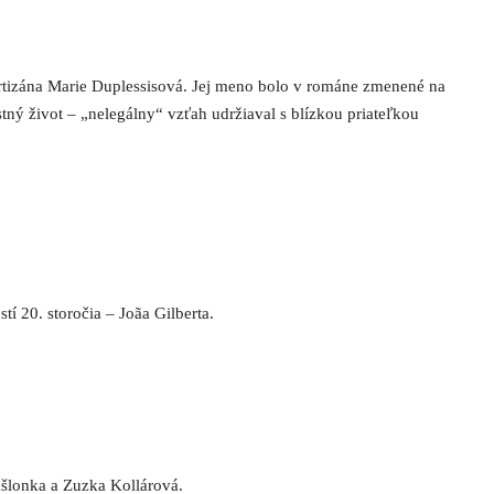
tizána Marie Duplessisová. Jej meno bolo v románe zmenené na
stný život – „nelegálny“ vzťah udržiaval s blízkou priateľkou
í 20. storočia – Joãa Gilberta.
ašlonka a Zuzka Kollárová.