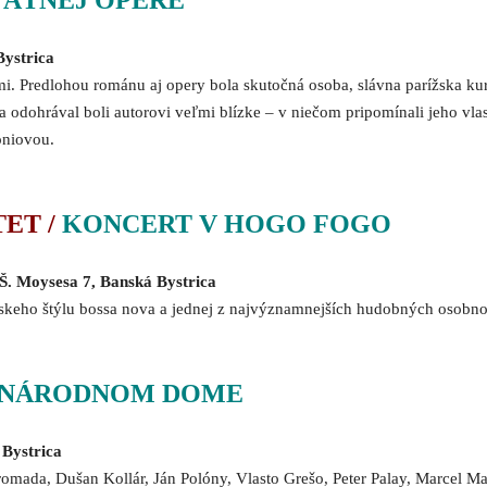
TÁTNEJ OPERE
Bystrica
Predlohou románu aj opery bola skutočná osoba, slávna parížska kur
sa odohrával boli autorovi veľmi blízke – v niečom pripomínali jeho vla
oniovou.
ET /
KONCERT V HOGO FOGO
 Š. Moysesa 7, Banská Bystrica
lskeho štýlu bossa nova a jednej z najvýznamnejších hudobných osobnost
 NÁRODNOM DOME
 Bystrica
mada, Dušan Kollár, Ján Polóny, Vlasto Grešo, Peter Palay, Marcel M