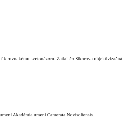
eť k rovnakému svetonázoru. Zatiaľ čo Sikorova objektivizačná
ch umení Akadémie umení Camerata Novisoliensis.