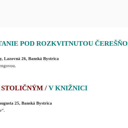
TANIE POD ROZKVITNUTOU ČEREŠŇ
ry, Lazovná 26, Banská Bystrica
rengovou.
 STOLIČNÝM /
V KNIŽNICI
 augusta 25, Banská Bystrica
e“.