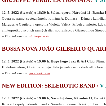
GIUSEPPE VERDI: LA TRAVIATA /
V Š
12. 5. 2022 (štvrtok) o 18:30 h, Štátna opera, Národná 11, Banská 
Opera na námet svetoznámeho románu A. Dumasa – Dáma s kaméliami. 
Marguerite Gautiera v opere na Violetta Valéry. Príbeh aj miesto, kde 
a interpretkou svojich ranných diel, sopranistkou Giuseppinou Strepp
–
Viac informácií:
stateopera.sk
BOSSA NOVA JOÃO GILBERTO QUART
12. 5. 2022 (štvrtok) o 19:00 h, Hogo Fogo Jazz & Art Club, Nám.
Hudobné teleso, ktoré prezentuje diela jedného zo zakladateľov brazí
–
Viac informácií:
facebook.com
NEW EDITION: SKLEROTIC BAND /
V
12. 5. 2022 (štvrtok) o 19:00 h, Národný dom, Národná 11, Banská
Koncert kapely Sklerotic band v Národnom dome. Účinkujú: Pavol Hro