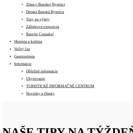
Zima v Banskej Bystrici
Detská Banská Bystrica
Tipy na výlety
Zážitková expozícia
Ratujte Cesnaka!
História a kultúra
Voľný čas
Gastronómia
Informácie
Dôležité informácie
Ubytovanie
TURISTICKÉ INFORMAČNÉ CENTRUM
Novinky a články
NAŠE TIPY NA TÝŽDEŇ (1