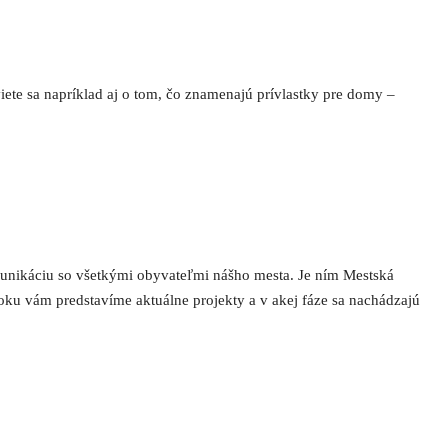
viete sa napríklad aj o tom, čo znamenajú prívlastky pre domy –
omunikáciu so všetkými obyvateľmi nášho mesta. Je ním Mestská
oku vám predstavíme aktuálne projekty a v akej fáze sa nachádzajú