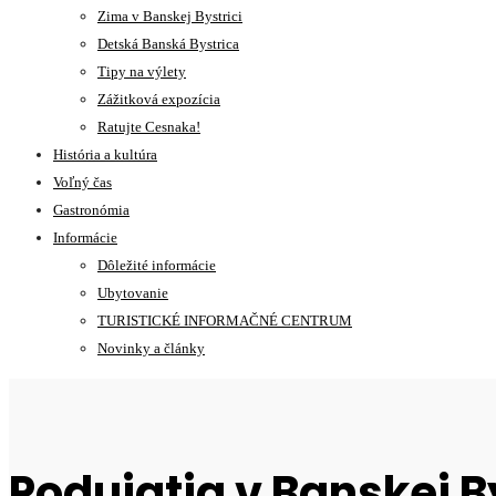
Zima v Banskej Bystrici
Detská Banská Bystrica
Tipy na výlety
Zážitková expozícia
Ratujte Cesnaka!
História a kultúra
Voľný čas
Gastronómia
Informácie
Dôležité informácie
Ubytovanie
TURISTICKÉ INFORMAČNÉ CENTRUM
Novinky a články
Podujatia v Banskej B