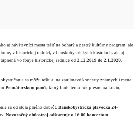
ko aj návštevníci mesta tešiť na bohatý a pestrý kultúrny program, ale
e, v historickej radnici, v banskobystrických kostoloch, ale aj
ístupnená vo foaye historickej radnice od
2.12.2019 do 2.1.2020
.
bystričania sa môžu tešiť aj na zaujímavé koncerty známych i menej
nom
Primátorskom punči,
ktorý bude tento rok presne na Luciu,
nie sa od stola plného dobrôt.
Banskobystrická plavecká 24-
ov.
Novoročný ohňostroj odštartuje o 16.00 koncertom