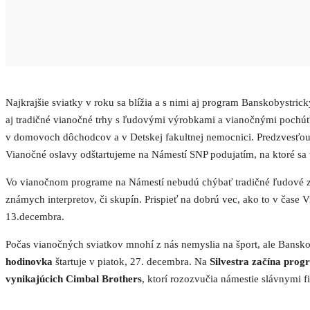
Najkrajšie sviatky v roku sa blížia a s nimi aj program Banskobystric
aj tradičné vianočné trhy s ľudovými výrobkami a vianočnými pochúťk
v domovoch dôchodcov a v Detskej fakultnej nemocnici. Predzvesť
Vianočné oslavy odštartujeme na Námestí SNP podujatím, na ktoré sa t
Vo vianočnom programe na Námestí nebudú chýbať tradičné ľudové zvy
známych interpretov, či skupín. Prispieť na dobrú vec, ako to v čase
13.decembra.
Počas vianočných sviatkov mnohí z nás nemyslia na šport, ale Banskob
hodinovka
štartuje v piatok, 27. decembra. Na
Silvestra začína prog
vynikajúcich Cimbal Brothers
, ktorí rozozvučia námestie slávnymi 