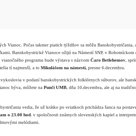
kých Vianoc. Počas takmer piatich týždňov sa môžu Banskobystričania, a
ami. Banskobystrické Vianoce ožijú na Námestí SNP, v Robotníckom dom
ou vianočného programu bude výstava s názvom
Čaro Betlehemov
, spr
ešia tí najmenší, a to
Mikulášom na námestí,
presne 6.decembra.
koslovia v podaní banskobystrických folklórnych súborov, ale bansko
 Vianoc býva, môžete na
Punči UMB
, dňa 10.decembra, ale aj na tradič
ystričania vedia, že už krátko po sviatkoch prichádza šanca na postave
ram o 23.00 hod
. v spoločnosti známych slovenských kapiel a interpret
filmovými melódiami.