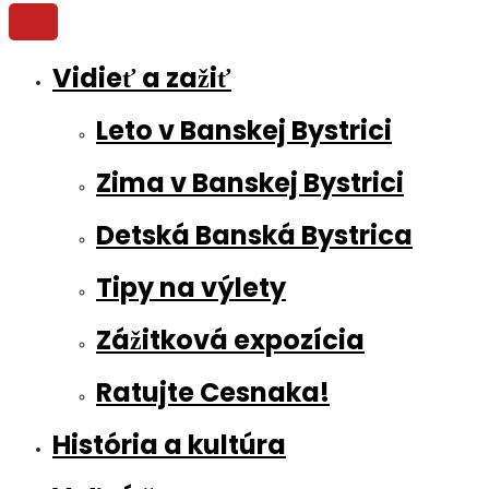
Vidieť a zažiť
Leto v Banskej Bystrici
Zima v Banskej Bystrici
Detská Banská Bystrica
Tipy na výlety
Zážitková expozícia
Ratujte Cesnaka!
História a kultúra