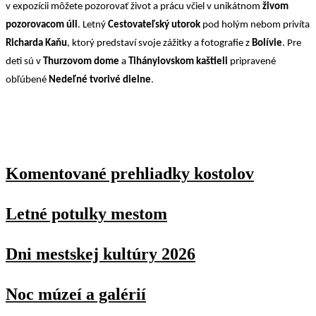
v expozícii môžete pozorovať život a prácu včiel v unikátnom
živom
pozorovacom úli
. Letný
Cestovateľský utorok
pod holým nebom privíta
Richarda Kaňu
, ktorý predstaví svoje zážitky a fotografie z
Bolívie
. Pre
deti sú v
Thurzovom dome
a
Tihányiovskom kaštieli
pripravené
obľúbené
Nedeľné tvorivé dielne
.
Komentované prehliadky kostolov
Letné potulky mestom
Dni mestskej kultúry 2026
Noc múzeí a galérií