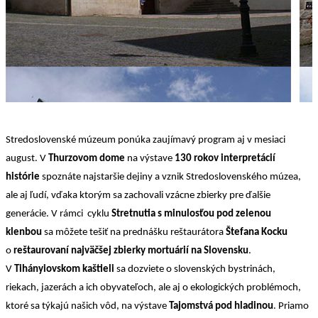
Stredoslovenské múzeum ponúka zaujímavý program aj v mesiaci
august. V
Thurzovom dome
na výstave
130 rokov interpretácií
histórie
spoznáte najstaršie dejiny a vznik Stredoslovenského múzea,
ale aj ľudí, vďaka ktorým sa zachovali vzácne zbierky pre ďalšie
generácie. V rámci cyklu
Stretnutia s minulosťou pod zelenou
klenbou
sa môžete tešiť na prednášku reštaurátora
Štefana Kocku
o
reštaurovaní najväčšej zbierky mortuárií na Slovensku
.
V
Tihányiovskom kaštieli
sa dozviete o slovenských bystrinách,
riekach, jazerách a ich obyvateľoch, ale aj o ekologických problémoch,
ktoré sa týkajú našich vôd, na výstave
Tajomstvá pod hladinou
. Priamo