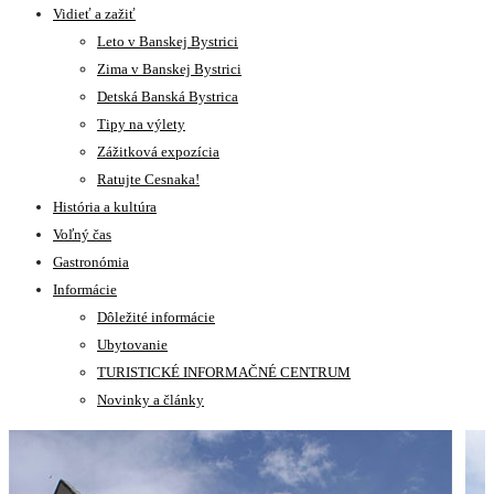
Vidieť a zažiť
Leto v Banskej Bystrici
Zima v Banskej Bystrici
Detská Banská Bystrica
Tipy na výlety
Zážitková expozícia
Ratujte Cesnaka!
História a kultúra
Voľný čas
Gastronómia
Informácie
Dôležité informácie
Ubytovanie
TURISTICKÉ INFORMAČNÉ CENTRUM
Novinky a články