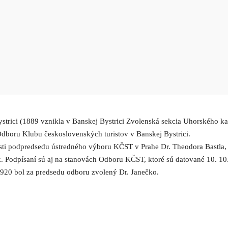
ystrici (1889 vznikla v Banskej Bystrici Zvolenská sekcia Uhorského 
 Odboru Klubu československých turistov v Banskej Bystrici.
ti podpredsedu ústredného výboru KČST v Prahe Dr. Theodora Bastla, 
ák. Podpísaní sú aj na stanovách Odboru KČST, ktoré sú datované 10. 1
920 bol za predsedu odboru zvolený Dr. Janečko.