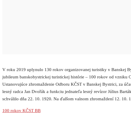
V roku 2019 uplynulo 130 rokov organizovanej turistiky v Banskej B
jubileum banskobystrickej turistickej histórie – 100 rokov od vzniku
Ustanovujúce zhromaždenie Odboru KČST v Banskej Bystrici, za účas
lesný radca Jan Dvořák a funkciu jednateľa lesný revízor Július Bart
schválilo dňa 22. 10. 1920. Na ďalšom valnom zhromaždení 12. 10. 1
100 rokov KČST BB