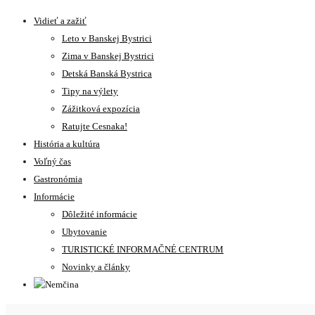
Vidieť a zažiť
Leto v Banskej Bystrici
Zima v Banskej Bystrici
Detská Banská Bystrica
Tipy na výlety
Zážitková expozícia
Ratujte Cesnaka!
História a kultúra
Voľný čas
Gastronómia
Informácie
Dôležité informácie
Ubytovanie
TURISTICKÉ INFORMAČNÉ CENTRUM
Novinky a články