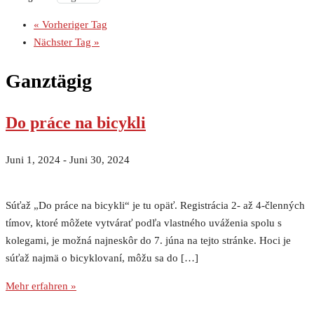
«
Vorheriger Tag
Nächster Tag
»
Ganztägig
Do práce na bicykli
Juni 1, 2024
-
Juni 30, 2024
Súťaž „Do práce na bicykli“ je tu opäť. Registrácia 2- až 4-členných
tímov, ktoré môžete vytvárať podľa vlastného uváženia spolu s
kolegami, je možná najneskôr do 7. júna na tejto stránke. Hoci je
súťaž najmä o bicyklovaní, môžu sa do […]
Mehr erfahren »