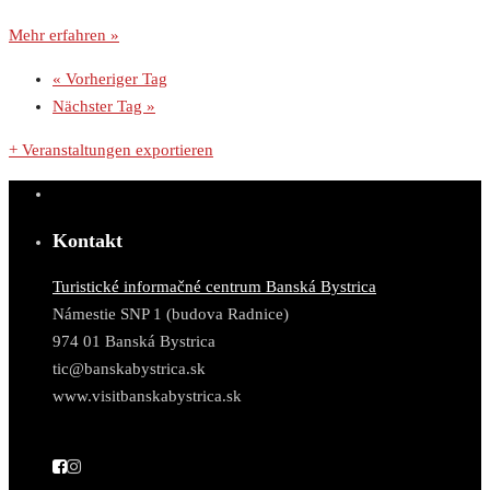
Mehr erfahren »
«
Vorheriger Tag
Nächster Tag
»
+ Veranstaltungen exportieren
Kontakt
Turistické informačné centrum Banská Bystrica
Námestie SNP 1 (budova Radnice)
974 01 Banská Bystrica
tic@banskabystrica.sk
www.visitbanskabystrica.sk