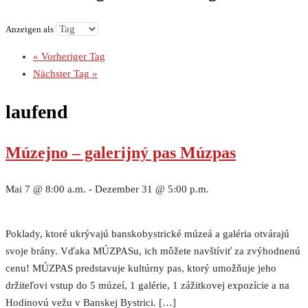
Anzeigen als
«
Vorheriger Tag
Nächster Tag
»
laufend
Múzejno – galerijný pas Múzpas
Mai 7 @ 8:00 a.m.
-
Dezember 31 @ 5:00 p.m.
Poklady, ktoré ukrývajú banskobystrické múzeá a galéria otvárajú
svoje brány. Vďaka MÚZPASu, ich môžete navštíviť za zvýhodnenú
cenu! MÚZPAS predstavuje kultúrny pas, ktorý umožňuje jeho
držiteľovi vstup do 5 múzeí, 1 galérie, 1 zážitkovej expozície a na
Hodinovú vežu v Banskej Bystrici. […]