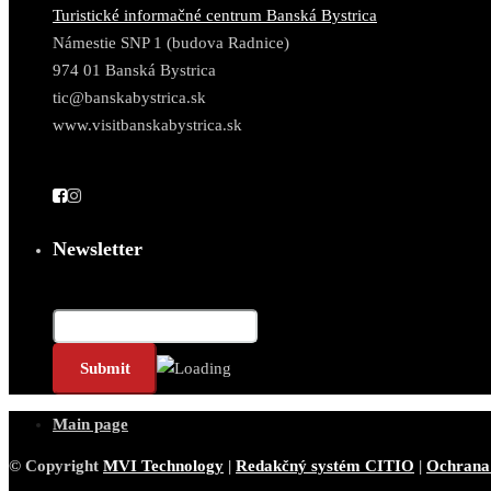
Turistické informačné centrum Banská Bystrica
Námestie SNP 1 (budova Radnice)
974 01 Banská Bystrica
tic@banskabystrica.sk
www.visitbanskabystrica.sk
Newsletter
Email*
Main page
© Copyright
MVI Technology
|
Redakčný systém CITIO
|
Ochrana