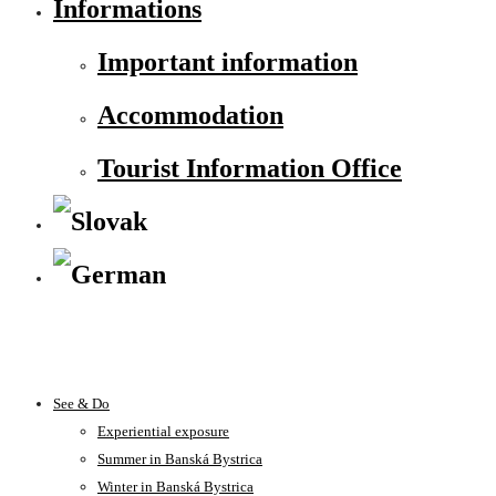
Informations
Important information
Accommodation
Tourist Information Office
See & Do
Experiential exposure
Summer in Banská Bystrica
Winter in Banská Bystrica