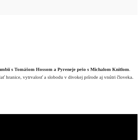
olumbií s Tomášom Hossom a Pyreneje pešo s Michalom Knitlom
.
 hranice, vytrvalosť a slobodu v divokej prírode aj vnútri človeka.