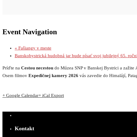
Event Navigation
«
Fašiangy v meste
Banskobystrická hudobná jar bude písať svoj jubilejný 65. roč
Príďte na
Cestou necestou
do Múzea SNP v Banskej Bystrici a zažite
Osem filmov
Expedičnej kamery 2026
vás zavedie do Himalájí, Patag
+ Google Calendar
+ iCal Export
Kontakt