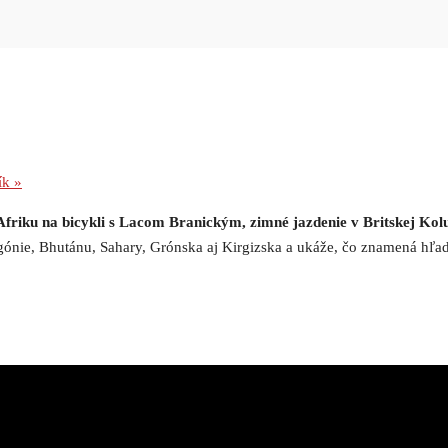
ník
»
Afriku na bicykli s Lacom Branickým, zimné jazdenie v Britskej K
ónie, Bhutánu, Sahary, Grónska aj Kirgizska a ukáže, čo znamená hľadať