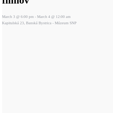
filmov
March 3 @ 6:00 pm
-
March 4 @ 12:00 am
Kapitulská 23, Banská Bystrica - Múzeum SNP