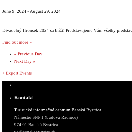
June 9, 2024
-
August 29, 2024
Divadelný Hronsek 2024 sa blíži! Predstavujeme Vám všetky predstave
Find out more »
«
Previous Day
Next Day
»
+ Export Events
Kontakt
Turistické informačné centrum Banská Bystrica
Námestie SNP 1 (budova Radnice)
974 01 Banská Bystrica