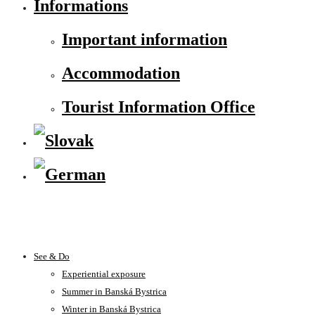
Informations
Important information
Accommodation
Tourist Information Office
See & Do
Experiential exposure
Summer in Banská Bystrica
Winter in Banská Bystrica