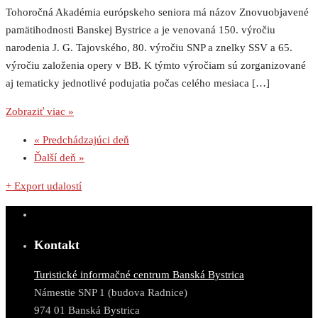
Tohoročná Akadémia európskeho seniora má názov Znovuobjavené
pamätihodnosti Banskej Bystrice a je venovaná 150. výročiu
narodenia J. G. Tajovského, 80. výročiu SNP a znelky SSV a 65.
výročiu založenia opery v BB. K týmto výročiam sú zorganizované
aj tematicky jednotlivé podujatia počas celého mesiaca […]
Zobraziť viac »
«
Predchádzajúci deň
Ďalší deň
»
+ Export udalostí
Kontakt
Turistické informačné centrum Banská Bystrica
Námestie SNP 1 (budova Radnice)
974 01 Banská Bystrica