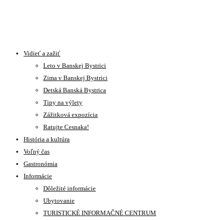
Vidieť a zažiť
Leto v Banskej Bystrici
Zima v Banskej Bystrici
Detská Banská Bystrica
Tipy na výlety
Zážitková expozícia
Ratujte Cesnaka!
História a kultúra
Voľný čas
Gastronómia
Informácie
Dôležité informácie
Ubytovanie
TURISTICKÉ INFORMAČNÉ CENTRUM