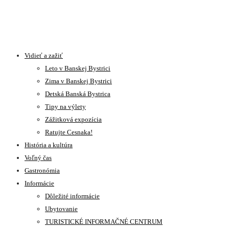
Vidieť a zažiť
Leto v Banskej Bystrici
Zima v Banskej Bystrici
Detská Banská Bystrica
Tipy na výlety
Zážitková expozícia
Ratujte Cesnaka!
História a kultúra
Voľný čas
Gastronómia
Informácie
Dôležité informácie
Ubytovanie
TURISTICKÉ INFORMAČNÉ CENTRUM