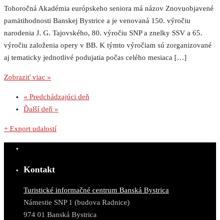
Tohoročná Akadémia európskeho seniora má názov Znovuobjavené
pamätihodnosti Banskej Bystrice a je venovaná 150. výročiu
narodenia J. G. Tajovského, 80. výročiu SNP a znelky SSV a 65.
výročiu založenia opery v BB. K týmto výročiam sú zorganizované
aj tematicky jednotlivé podujatia počas celého mesiaca […]
Zobraziť viac »
«
Predchádzajúci deň
Ďalší deň
»
+ Export udalostí
Kontakt
Turistické informačné centrum Banská Bystrica
Námestie SNP 1 (budova Radnice)
974 01 Banská Bystrica