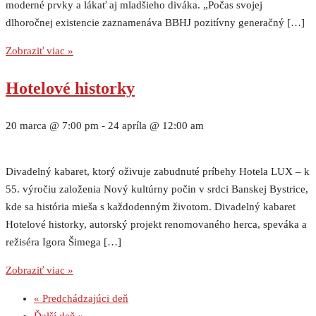
moderné prvky a lákať aj mladšieho diváka. „Počas svojej
dlhoročnej existencie zaznamenáva BBHJ pozitívny generačný […]
Zobraziť viac »
Hotelové historky
20 marca @ 7:00 pm
-
24 apríla @ 12:00 am
Divadelný kabaret, ktorý oživuje zabudnuté príbehy Hotela LUX – k
55. výročiu založenia Nový kultúrny počin v srdci Banskej Bystrice,
kde sa história mieša s každodenným životom. Divadelný kabaret
Hotelové historky, autorský projekt renomovaného herca, speváka a
režiséra Igora Šimega […]
Zobraziť viac »
«
Predchádzajúci deň