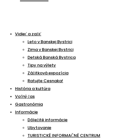
Vidieť a zažiť
Leto v Banskej Bystrici
Zima v Banskej Bystrici
Detská Banská Bystrica
Tipy na výlety
Zážitková expozícia
Ratujte Cesnaka!
História a kultúra
Voľný čas
Gastronómia
Informácie
Dôležité informácie
Ubytovanie
TURISTICKÉ INFORMAČNÉ CENTRUM