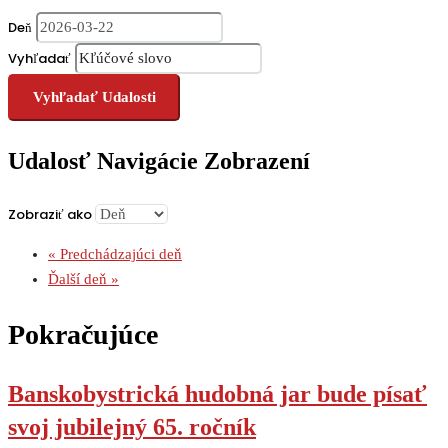
Deň
Vyhľadať
Udalosť Navigácie Zobrazení
Zobraziť ako
«
Predchádzajúci deň
Ďalší deň
»
Pokračujúce
Banskobystrická hudobná jar bude písať
svoj jubilejný 65. ročník