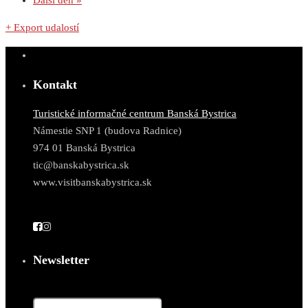
Ďalší deň
»
+ Export udalostí
Kontakt
Turistické informačné centrum Banská Bystrica
Námestie SNP 1 (budova Radnice)
974 01 Banská Bystrica
tic@banskabystrica.sk
www.visitbanskabystrica.sk
Newsletter
Email*