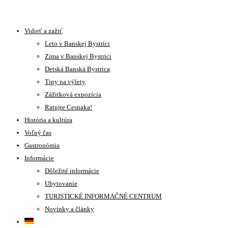
Vidieť a zažiť
Leto v Banskej Bystrici
Zima v Banskej Bystrici
Detská Banská Bystrica
Tipy na výlety
Zážitková expozícia
Ratujte Cesnaka!
História a kultúra
Voľný čas
Gastronómia
Informácie
Dôležité informácie
Ubytovanie
TURISTICKÉ INFORMAČNÉ CENTRUM
Novinky a články