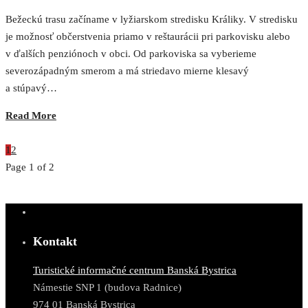
Bežeckú trasu začíname v lyžiarskom stredisku Králiky. V stredisku
je možnosť občerstvenia priamo v reštaurácii pri parkovisku alebo
v ďalších penziónoch v obci. Od parkoviska sa vyberieme
severozápadným smerom a má striedavo mierne klesavý
a stúpavý…
Read More
1
2
Page 1 of 2
Kontakt
Turistické informačné centrum Banská Bystrica
Námestie SNP 1 (budova Radnice)
974 01 Banská Bystrica