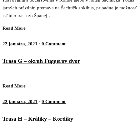
stravovania a občerstvenia v Kolibe alebo v hoteli Šachtička. Počas
jarných prázdnin premáva na Šachtičku skibus, prípadne je možnosť
ísť túto trasu zo Španej…
Read More
22 januára, 2021
•
0 Comment
Trasa G – okruh Fuggerov dvor
Read More
22 januára, 2021
•
0 Comment
Trasa H – Králiky – Kordíky