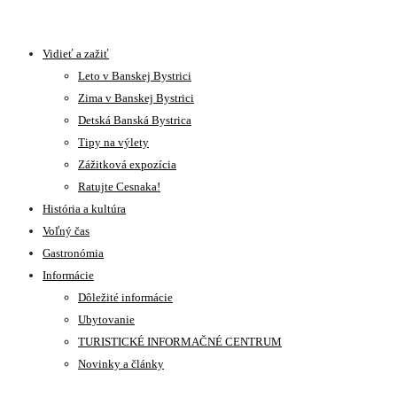
Vidieť a zažiť
Leto v Banskej Bystrici
Zima v Banskej Bystrici
Detská Banská Bystrica
Tipy na výlety
Zážitková expozícia
Ratujte Cesnaka!
História a kultúra
Voľný čas
Gastronómia
Informácie
Dôležité informácie
Ubytovanie
TURISTICKÉ INFORMAČNÉ CENTRUM
Novinky a články