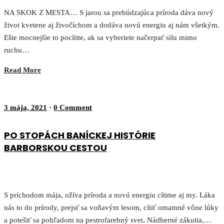
NA SKOK Z MESTA… S jarou sa prebúdzajúca príroda dáva nový
život kvetene aj živočíchom a dodáva novú energiu aj nám všetkým.
Ešte mocnejšie to pocítite, ak sa vyberiete načerpať silu mimo
ruchu…
Read More
3 mája, 2021
•
0 Comment
PO STOPÁCH BANÍCKEJ HISTÓRIE
BARBORSKOU CESTOU
S príchodom mája, ožíva príroda a novú energiu cítime aj my. Láka
nás to do prírody, prejsť sa voňavým lesom, cítiť omamné vône lúky
a potešiť sa pohľadom na pestrofarebný svet. Nádherné zákutia,…