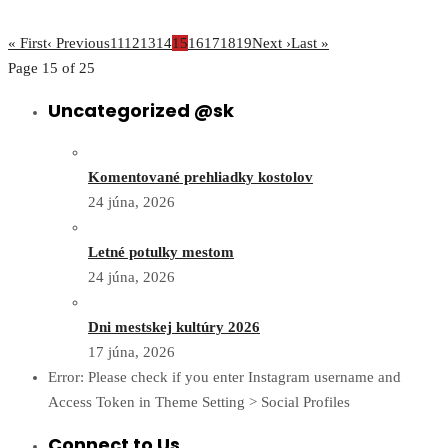
« First
‹ Previous
11
12
13
14
15
16
17
18
19
Next ›
Last »
Page 15 of 25
Uncategorized @sk
Komentované prehliadky kostolov
24 júna, 2026
Letné potulky mestom
24 júna, 2026
Dni mestskej kultúry 2026
17 júna, 2026
Error: Please check if you enter Instagram username and
Access Token in Theme Setting > Social Profiles
Connect to Us