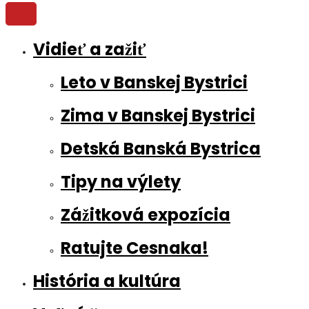
Vidieť a zažiť
Leto v Banskej Bystrici
Zima v Banskej Bystrici
Detská Banská Bystrica
Tipy na výlety
Zážitková expozícia
Ratujte Cesnaka!
História a kultúra