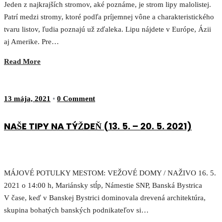
Jeden z najkrajších stromov, aké poznáme, je strom lipy malolistej.
Patrí medzi stromy, ktoré podľa príjemnej vône a charakteristického
tvaru listov, ľudia poznajú už zďaleka. Lipu nájdete v Európe, Ázii
aj Amerike. Pre…
Read More
13 mája, 2021
•
0 Comment
NAŠE TIPY NA TÝŽDEŇ (13. 5. – 20. 5. 2021)
MÁJOVÉ POTULKY MESTOM: VEŽOVÉ DOMY / NAŽIVO 16. 5.
2021 o 14:00 h, Mariánsky stĺp, Námestie SNP, Banská Bystrica
V čase, keď v Banskej Bystrici dominovala drevená architektúra,
skupina bohatých banských podnikateľov si…